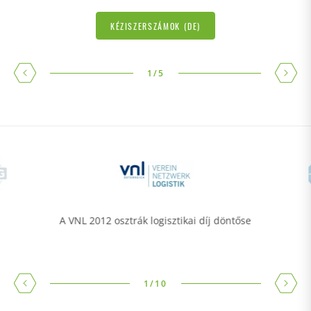
KÉZISZERSZÁMOK (DE)
1
/
5
A VNL 2012 osztrák logisztikai díj döntőse
1
/
10