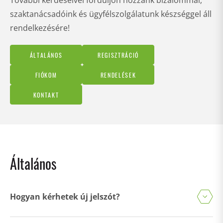
További kérdéseivel forduljon hozzánk bizalommal,
szaktanácsadóink és ügyfélszolgálatunk készséggel áll
rendelkezésére!
ÁLTALÁNOS
REGISZTRÁCIÓ
FIÓKOM
RENDELÉSEK
KONTAKT
Általános
Hogyan kérhetek új jelszót?