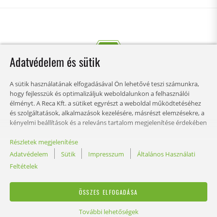
Adatvédelem és sütik
A sütik használatának elfogadásával Ön lehetővé teszi számunkra,
hogy fejlesszük és optimalizáljuk weboldalunkon a felhasználói
élményt. A Reca Kft. a sütiket egyrészt a weboldal működtetéséhez
és szolgáltatások, alkalmazások kezelésére, másrészt elemzésekre, a
kényelmi beállítások és a releváns tartalom megjelenítése érdekében
használja. Ön határozhatja meg, mely kategóriákban kívánja
engedélyezni a sütik használatát és személyre szabhatja az adat
Részletek megjelenítése
TARTALOM
felhasználási beállításokat. A beállításokat bármikor igény szerint
Adatvédelem
Sütik
Impresszum
Általános Használati
módosíthatja.
Feltételek
JOG
ÖSSZES ELFOGADÁSA
További lehetőségek