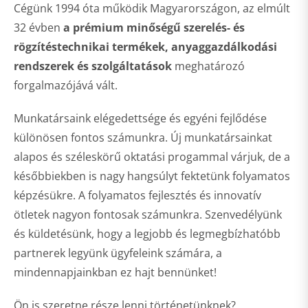
Cégünk 1994 óta működik Magyarországon, az elmúlt
32 évben
a prémium minőségű szerelés- és
rögzítéstechnikai termékek, anyaggazdálkodási
rendszerek és szolgáltatások
meghatározó
forgalmazójává vált.
Munkatársaink elégedettsége és egyéni fejlődése
különösen fontos számunkra. Új munkatársainkat
alapos és széleskörű oktatási progammal várjuk, de a
későbbiekben is nagy hangsúlyt fektetünk folyamatos
képzésükre. A folyamatos fejlesztés és innovatív
ötletek nagyon fontosak számunkra. Szenvedélyünk
és küldetésünk, hogy a legjobb és legmegbízhatóbb
partnerek legyünk ügyfeleink számára, a
mindennapjainkban ez hajt bennünket!
Ön is szeretne része lenni történetünknek?