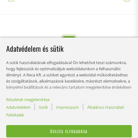
Adatvédelem és sütik
A sütik használatának elfogadásával Ön lehetővé teszi számunkra,
hogy fejlesszük és optimalizáljuk weboldalunkon a felhasználói
élményt. A Reca Kft. a sütiket egyrészt a weboldal működtetéséhez
és szolgáltatások, alkalmazások kezelésére, másrészt elemzésekre, a
kényelmi beállítások és a releváns tartalom megjelenítése érdekében
használja. Ön határozhatja meg, mely kategóriákban kívánja
engedélyezni a sütik használatát és személyre szabhatja az adat
Részletek megjelenítése
TARTALOM
felhasználási beállításokat. A beállításokat bármikor igény szerint
Adatvédelem
Sütik
Impresszum
Általános Használati
módosíthatja.
Feltételek
JOG
ÖSSZES ELFOGADÁSA