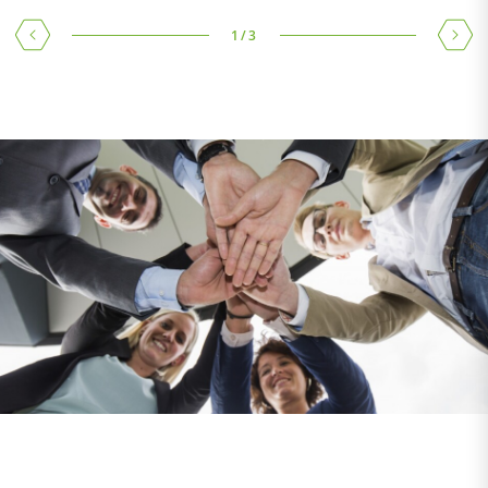
1
/
3