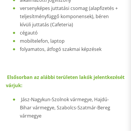
alkalmazotti jogviszony
versenyképes juttatási csomag (alapfizetés +
teljesítményfüggő komponensek), béren
kívüli juttatás (Cafeteria)
cégautó
mobiltelefon, laptop
folyamatos, átfogó szakmai képzések
Elsősorban az alábbi területen lakók jelentkezését
várjuk:
Jász-Nagykun-Szolnok vármegye, Hajdú-
Bihar vármegye, Szabolcs-Szatmár-Bereg
vármegye