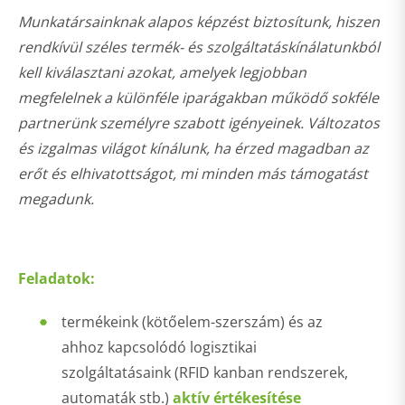
Munkatársainknak alapos képzést biztosítunk, hiszen
rendkívül széles termék- és szolgáltatáskínálatunkból
kell kiválasztani azokat, amelyek legjobban
megfelelnek a különféle iparágakban működő sokféle
partnerünk személyre szabott igényeinek. Változatos
és izgalmas világot kínálunk, ha érzed magadban az
erőt és elhivatottságot, mi minden más támogatást
megadunk.
Feladatok:
termékeink (kötőelem-szerszám) és az
ahhoz kapcsolódó logisztikai
szolgáltatásaink (RFID kanban rendszerek,
automaták stb.)
aktív értékesítése