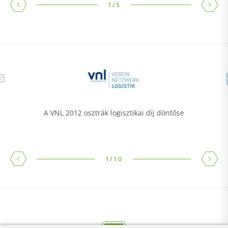
1
/
5
A VNL 2012 osztrák logisztikai díj döntőse
1
/
10