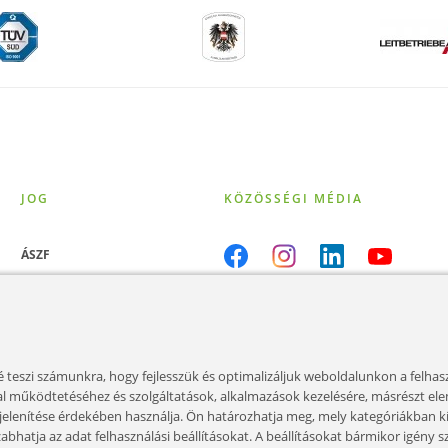
JOG
KÖZÖSSÉGI MÉDIA
ÁSZF
ÁSZF eSHOP
Adatvédelem
 teszi számunkra, hogy fejlesszük és optimalizáljuk weboldalunkon a felhas
Impresszum
dal működtetéséhez és szolgáltatások, alkalmazások kezelésére, másrészt el
gjelenítése érdekében használja. Ön határozhatja meg, mely kategóriákban k
Sütik
abhatja az adat felhasználási beállításokat. A beállításokat bármikor igény s