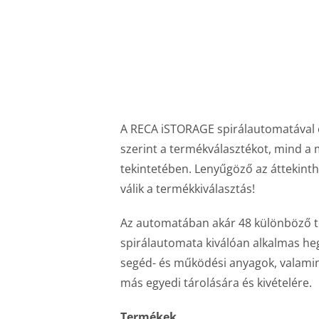
A RECA iSTORAGE spirálautomatával ös
szerint a termékválasztékot, mind a
tekintetében. Lenyűgöző az áttekin
válik a termékkiválasztás!
Az automatában akár 48 különböző te
spirálautomata kiválóan alkalmas he
segéd- és működési anyagok, valami
más egyedi tárolására és kivételére.
Termékek