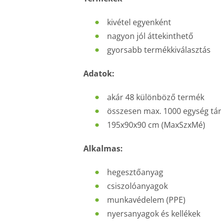
kivétel egyenként
nagyon jól áttekinthető
gyorsabb termékkiválasztás
Adatok:
akár 48 különböző termék
összesen max. 1000 egység tár
195x90x90 cm (MaxSzxMé)
Alkalmas:
hegesztőanyag
csiszolóanyagok
munkavédelem (PPE)
nyersanyagok és kellékek