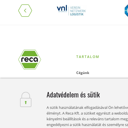
TARTALOM
Cégünk
Online-Shop
Adatvédelem és sütik
Szolgáltatások
A sütik használatának elfogadásával Ön lehetővé
Aktualitások
élményt. A Reca Kft. a sütiket egyrészt a webol
kényelmi beállítások és a releváns tartalom me
Karrier
engedélyezni a sütik használatát és személyre sz