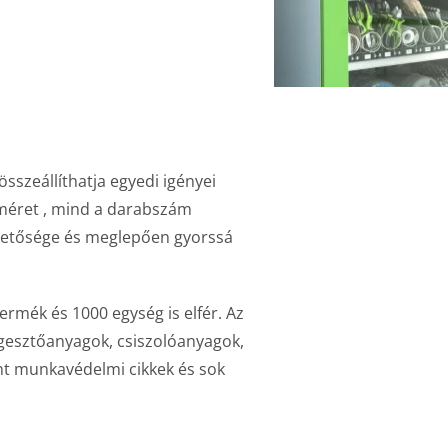
szeállíthatja egyedi igényei
 méret , mind a darabszám
thetősége és meglepően gyorssá
rmék és 1000 egység is elfér. Az
gesztőanyagok, csiszolóanyagok,
nt munkavédelmi cikkek és sok