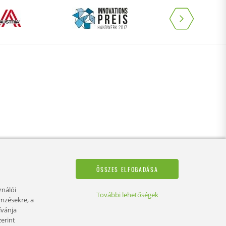
ÖSSZES ELFOGADÁSA
ználói
További lehetőségek
emzésekre, a
ívánja
zerint