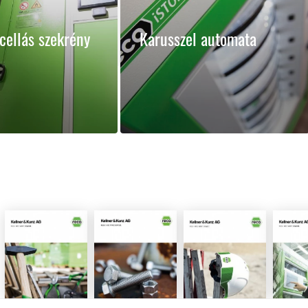
cellás szekrény
Karusszel automata